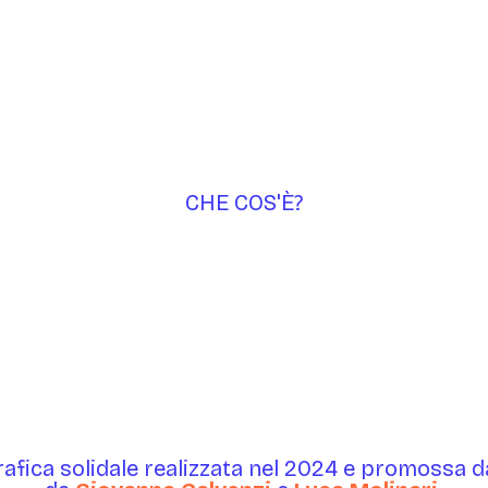
CHE COS'È?
afica solidale realizzata nel 2024 e promossa 