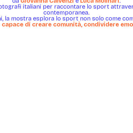
da
Giovanna Calvenzi
e
Luca Molinari
.
fotografi italiani per raccontare lo sport attrave
contemporanea.
i, la mostra esplora lo sport non solo come c
 capace di creare comunità, condividere emo